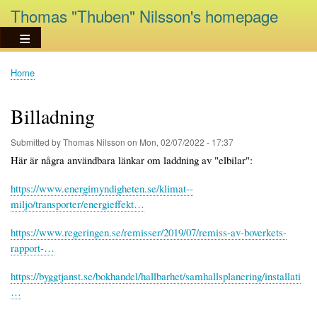
Skip
Thomas "Thuben" Nilsson's homepage
to
main
content
Home
Breadcrumb
Billadning
Submitted by
Thomas Nilsson
on
Mon, 02/07/2022 - 17:37
Här är några användbara länkar om laddning av "elbilar":
https://www.energimyndigheten.se/klimat--
miljo/transporter/energieffekt…
https://www.regeringen.se/remisser/2019/07/remiss-av-boverkets-
rapport-…
https://byggtjanst.se/bokhandel/hallbarhet/samhallsplanering/installati
…